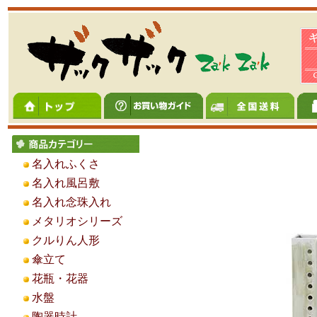
名入れふくさ
名入れ風呂敷
名入れ念珠入れ
メタリオシリーズ
クルりん人形
傘立て
花瓶・花器
水盤
陶器時計