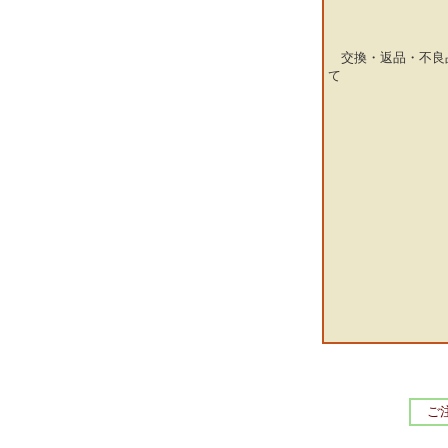
交換・返品・不良
て
ご