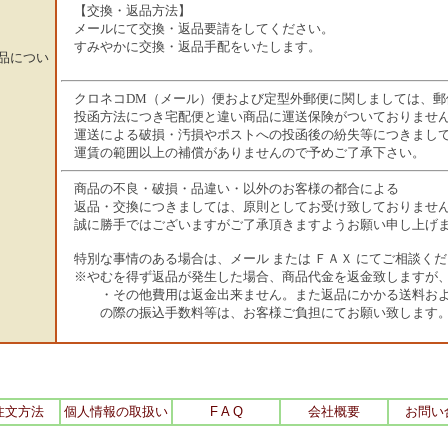
【交換・返品方法】
メールにて交換・返品要請をしてください。
すみやかに交換・返品手配をいたします。
品につい
クロネコDM（メール）便および定型外郵便に関しましては、郵
投函方法につき宅配便と違い商品に運送保険がついておりませ
運送による破損・汚損やポストへの投函後の紛失等につきまし
運賃の範囲以上の補償がありませんので予めご了承下さい。
商品の不良・破損・品違い・以外のお客様の都合による
返品・交換につきましては、原則としてお受け致しておりませ
誠に勝手ではございますがご了承頂きますようお願い申し上げ
特別な事情のある場合は、メール または ＦＡＸ にてご相談く
※やむを得ず返品が発生した場合、商品代金を返金致しますが
・その他費用は返金出来ません。また返品にかかる送料およ
の際の振込手数料等は、お客様ご負担にてお願い致します
注文方法
個人情報の取扱い
F A Q
会社概要
お問い