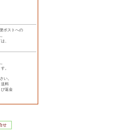
便ポストへの
ん。
ては、
ん。
ます。
ださい。
、送料
び返金
。
合せ