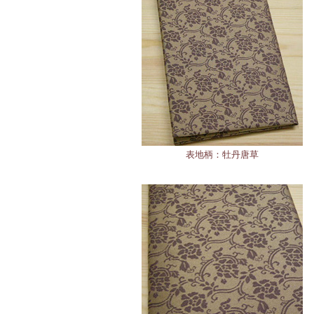
表地柄：牡丹唐草