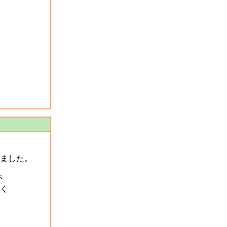
ました。
が
く