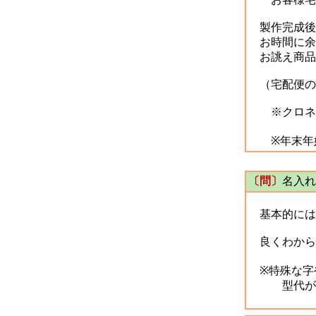
製作完成後
お時間に余
お誂え商品
（宅配便の配
※クロネコ
※年末年始
〔問〕
名入れ
基本的には
良くわから
※特殊な字
型代が、約