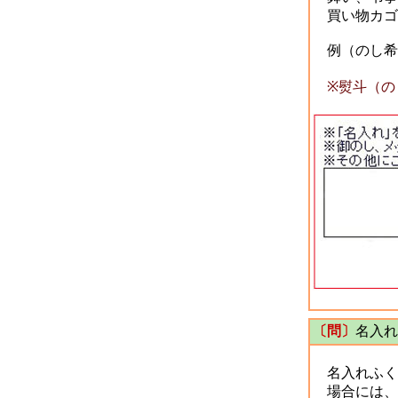
買い物カゴ
例（のし希
※熨斗（の
〔問〕
名入れ
名入れふく
場合には、