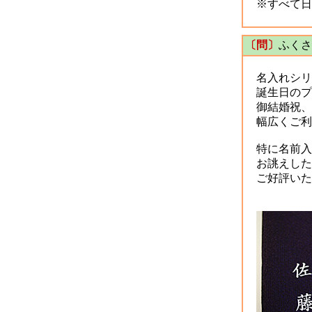
※すべて日
〔問〕
ふくさ
名入れシリ
誕生日のプ
御結婚祝、
幅広くご利
特に名前入
お誂えした
ご好評いた