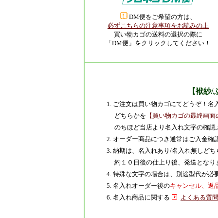
DM便をご希望の方は、
必ずこちらの注意事項をお読みの上
買い物カゴの送料の選択の際に
「DM便」をクリックしてください！
【袱紗/
1. ご注文は買い物カゴにてどうぞ！
どちらかを
【買い物カゴの最終画面
のちほど当店より名入れ文字の確認
2. オーダー商品につき通常はご入金
3. 納期は、名入れあり/名入れ無し
約１０日後の仕上り後、発送となり
4. 特殊な文字の場合は、別途型代が
5. 名入れオーダー後の
キャンセル、返
6. 名入れ商品に関する
よくある質