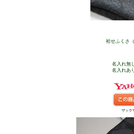
袷せふくさ（
名入れ無し 
名入れあり 