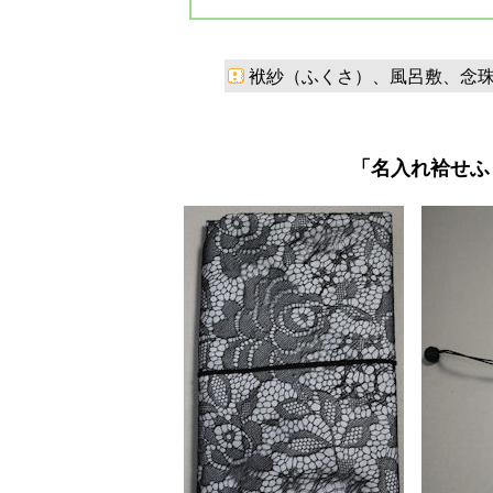
袱紗（ふくさ）、風呂敷、念
「名入れ袷せふ