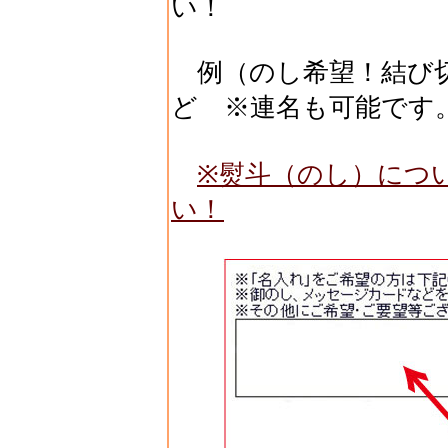
い！
例（のし希望！結び切
ど ※連名も可能です
※熨斗（のし）につ
い！