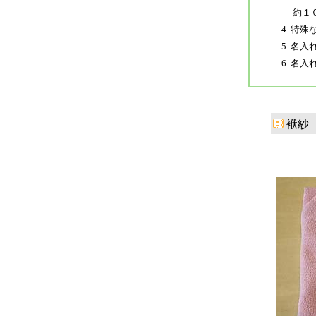
約１０
4. 
5. 名
6. 名
袱紗