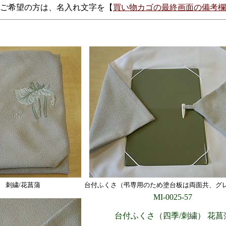
ご希望の方は、名入れ文字を【
買い物カゴの最終画面の備考欄
刺繍/花菖蒲
台付ふくさ（弔専用のため塗台板は両面共、グ
MI-0025-57
台付ふくさ（四季/刺繍） 花菖