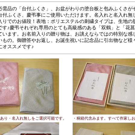
必需品の「台付ふくさ」、お盆がわりの塗台板と包みふくさが
台付ふくさ、慶弔事にご使用いただけます。名入れと名入れ無
入りでのお値段！表地：ポリエステルの刺繍タイプは、生地の
です♪慶弔それぞれ専用のとても高級感のある「双鶴」と「花
ています。お名前入りの贈り物は、お誂えならではの特別な感
いもの。御贈答やお返し、お誕生祝いに記念品に引出物など様
にオススメです♪
あり・名入れ無しをご選択可能です。
・桐箱代含みます。すべて作家し