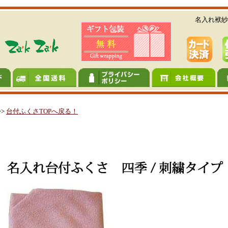
名入れ袱紗
>>
台付ふくさTOPへ戻る！