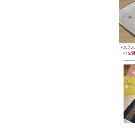
・名入れ
の左側