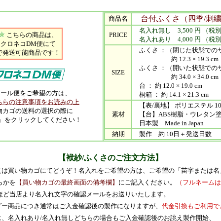
台付ふくさ（四季/刺繍
商品名
名入れ無し 3,500 円 （税
こちらの商品は、
PRICE
名入れあり 4,000 円 （税
クロネコDM便にて
ふくさ ：（閉じた状態での
で発送可能商品です！
約 12.3 × 19.3 cm
ふくさ ：（開いた状態での
SIZE
約 34.0 × 34.0 cm
台 ： 約 12.0 × 19.0 cm
ール便をご希望の方は、
桐箱 ： 約 14.1 × 21.3 cm
ちらの注意事項をお読みの上
【表/裏地】 ポリエステル 10
物カゴの送料の選択の際に
素材
【台】ABS樹脂・ウレタン
」をクリックしてください！
日本製 Made in Japan
納期
製作 約 10日＋発送日数
【袱紗/ふくさのご注文方法】
ご注文は買い物カゴにてどうぞ！名入れをご希望の方は、ご希望の「苗字または名
かを
【買い物カゴの最終画面の備考欄】
にご記入ください。
（フルネームは
ど当店より名入れ文字の確認メールをお送りいたします。
ーダー商品につき通常はご入金確認後の製作になりますが、
代金引換もご利用で
期は、名入れあり/名入れ無しどちらの場合もご入金確認後のお誂え製作開始、