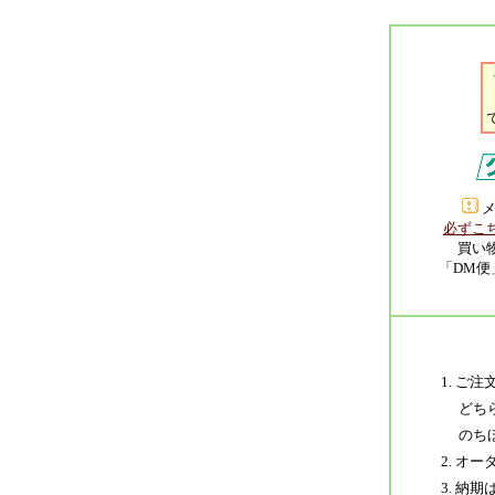
メ
必ずこ
買い
「DM便
1. 
どちら
のちほ
2. オ
3. 納