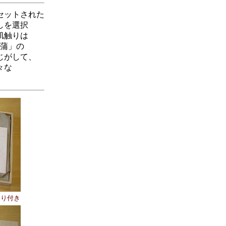
セットされた
しを選択
肌触りは
菖蒲」の
じがして、
々な
おり付き