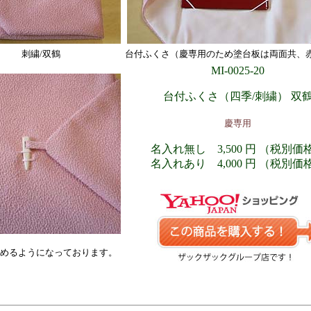
刺繍/双鶴
台付ふくさ（慶専用のため塗台板は両面共、
MI-0025-20
台付ふくさ（四季/刺繍） 双
慶専用
名入れ無し 3,500 円 （税別価
名入れあり 4,000 円 （税別価
めるようになっております。