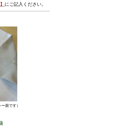
】
にご記入ください。
レー面です）
蒲