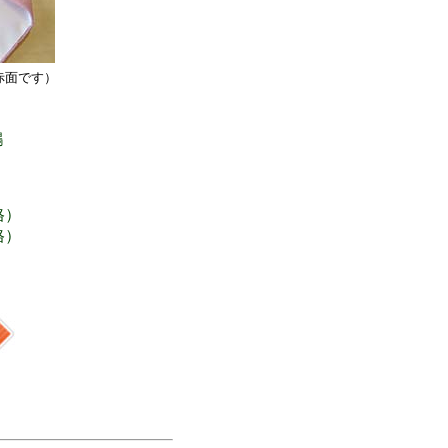
赤面です）
鶴
格）
格）