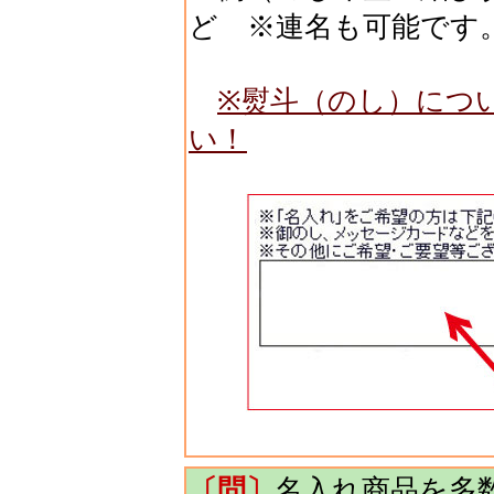
ど ※連名も可能です
※熨斗（のし）につ
い！
〔問〕
名入れ商品を多