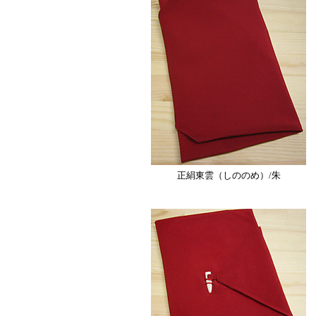
正絹東雲（しののめ）/朱