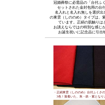
冠婚葬祭に必需品の「台付ふ
セットされた金封包用の台
名入れと名入れ無しを選択出来
の東雲（しののめ）タイプは、
ています。正絹の肌触りは
お誂えならではの特別な感じ
お誕生祝いに記念品に引出
・正絹東雲（しののめ）台付ふくさ
3色！落着いた、朱・鉄・紫となり