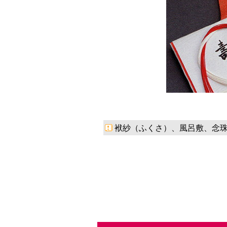
袱紗（ふくさ）、風呂敷、念