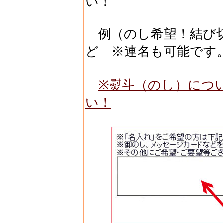
い！
例（のし希望！結び切
ど ※連名も可能です
※熨斗（のし）につ
い！