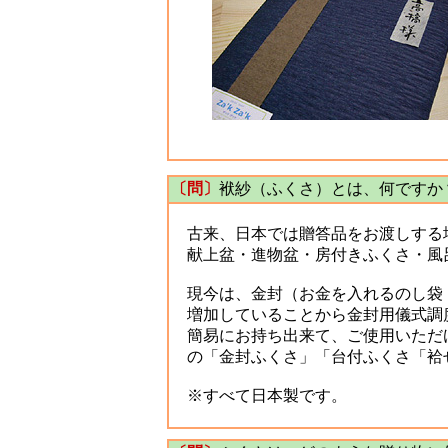
〔問〕
袱紗（ふくさ）とは、何ですか
古来、日本では贈答品をお渡しする
献上盆・進物盆・房付きふくさ・風
現今は、金封（お金を入れるのし袋：
増加していることから金封用儀式調
簡易にお持ち出来て、ご使用いただ
の「金封ふくさ」「台付ふくさ「袷
※すべて日本製です。