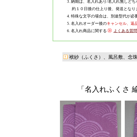
3. 納期は、名入れあり/名入れ無し
約１０日後の仕上り後、発送となり
4. 特殊な文字の場合は、別途型代が
5. 名入れオーダー後の
キャンセル、返
6. 名入れ商品に関する
よくある質
袱紗（ふくさ）、風呂敷、念
「名入れふくさ 