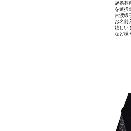
冠婚葬祭
を選択出
古渡緞子
お名前入
嬉しいも
など様々