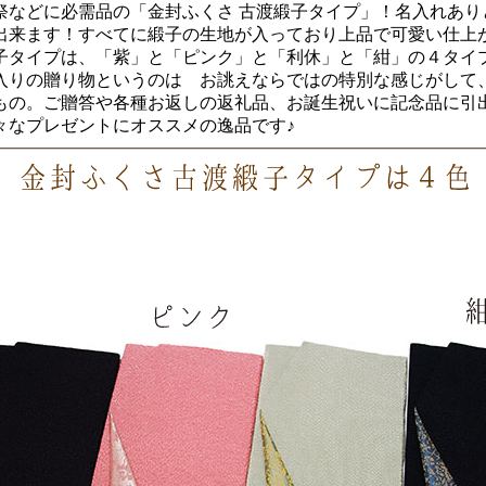
などに必需品の「金封ふくさ 古渡緞子タイプ」！名入れあり
来ます！すべてに緞子の生地が入っており上品で可愛い仕上
タイプは、「紫」と「ピンク」と「利休」と「紺」の４タイ
りの贈り物というのは お誂えならではの特別な感じがして
の。ご贈答や各種お返しの返礼品、お誕生祝いに記念品に引
なプレゼントにオススメの逸品です♪