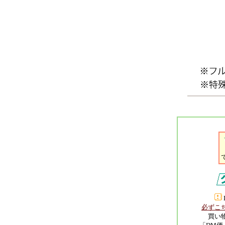
必ずこ
買い