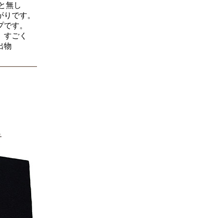
と無し
がりです。
プです。
、すごく
出物