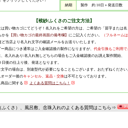
」をクリックしてください！
納期
製作 約 10日＋発送日数
【袱紗/ふくさのご注文方法】
ご注文は買い物カゴにてどうぞ！名入れをご希望の方は、ご希望の「苗字または名
かを
【買い物カゴの最終画面の備考欄】
にご記入ください。
（フルネームは
ど当店より名入れ文字の確認メールをお送りいたします。
ーダー商品につき通常はご入金確認後の製作になりますが、
代金引換もご利用で
期は、名入れあり/名入れ無しどちらの場合もご入金確認後のお誂え製作開始、
日後の仕上り後、発送となります。
特殊な文字の場合は、別途型代が必要になることもございます。おたずねください
入れオーダー後の
キャンセル、返品・交換
は不可となっております。
入れ商品に関する
よくある質問はこちら！
（ふくさ）、風呂敷、念珠入れのよくある質問はこちら⇒