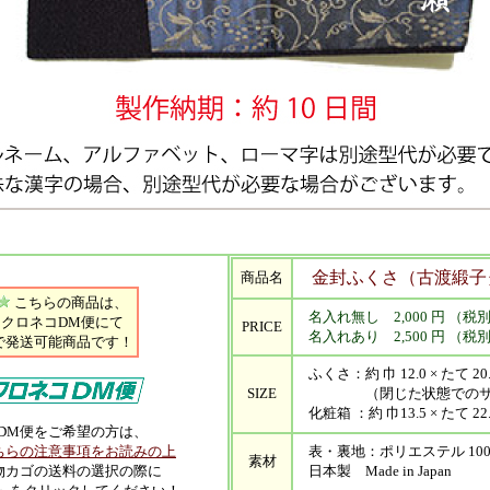
金封ふくさ（古渡緞子
商品名
こちらの商品は、
名入れ無し 2,000 円 （税
クロネコDM便にて
PRICE
名入れあり 2,500 円 （税
で発送可能商品です！
ふくさ：約 巾 12.0 × たて 20.
SIZE
（閉じた状態でのサ
化粧箱 ：約 巾13.5 × たて 22.
DM便をご希望の方は、
ちらの注意事項をお読みの上
表・裏地：ポリエステル 10
素材
物カゴの送料の選択の際に
日本製 Made in Japan