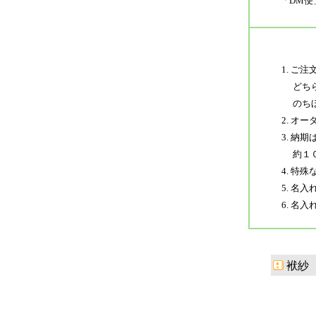
「DM便
1. 
どちら
のちほ
2. オ
3. 納
約１０
4. 
5. 名
6. 名
袱紗